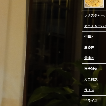
レタスチャー
カニチャーハ
中華丼
麻婆丼
天津丼
玉子雑炊
カニ雑炊
ライス
半ライス