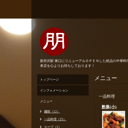
新所沢駅 東口にリニューアルＯＰＥＮした絶品の中華
来店を心よりお待ちしております！
メニュー
トップページ
インフォメーション
一品料理
メニュー
酢豚(小)
麺類（12）
一品料理（25）
スープ（2）