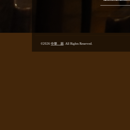
©2026
中華 朋
. All Rights Reserved.