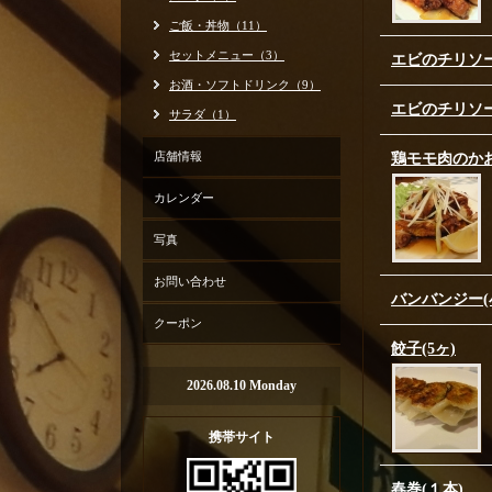
ご飯・丼物（11）
セットメニュー（3）
エビのチリソ
お酒・ソフトドリンク（9）
エビのチリソー
サラダ（1）
店舗情報
鶏モモ肉のか
カレンダー
写真
お問い合わせ
バンバンジー(
クーポン
餃子(5ヶ)
2026.08.10 Monday
携帯サイト
春巻(１本)