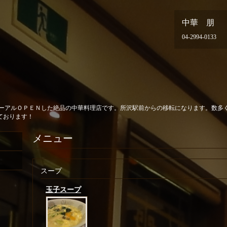
中華 朋
04-2994-0133
ューアルＯＰＥＮした絶品の中華料理店です。所沢駅前からの移転になります。数多
ております！
メニュー
スープ
玉子スープ