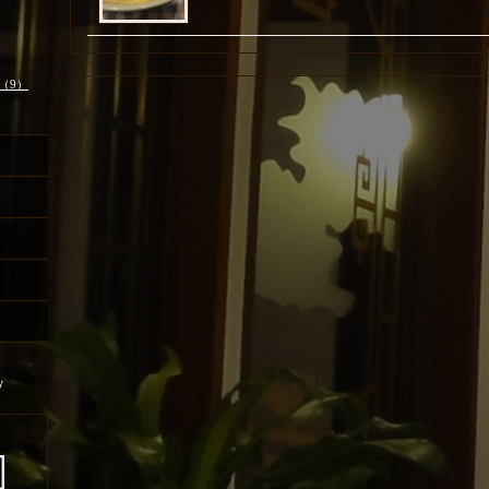
（9）
y