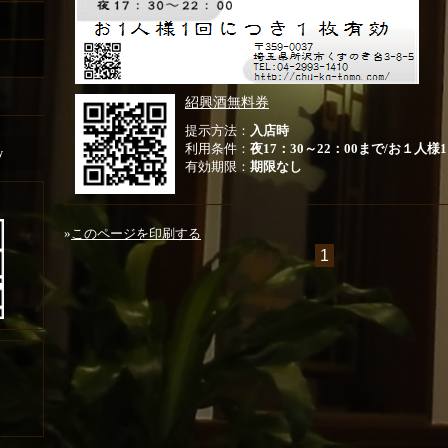
紹興酒無料券
提示方法：
入店時
利用条件：
夜17：30～22：00まで/お１人
y
有効期限：
期限なし
»
このページを印刷する
1