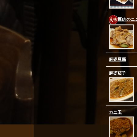
豚肉のニ
麻婆豆腐
麻婆茄子
カニ玉