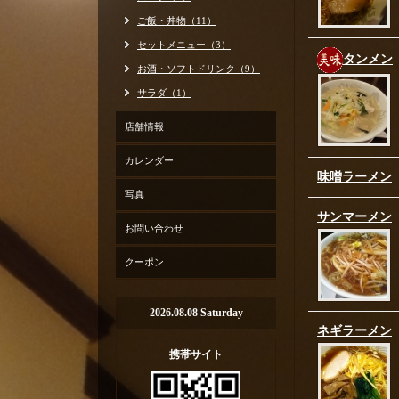
ご飯・丼物（11）
セットメニュー（3）
タンメン
お酒・ソフトドリンク（9）
サラダ（1）
店舗情報
カレンダー
味噌ラーメン
写真
サンマーメン
お問い合わせ
クーポン
2026.08.08 Saturday
ネギラーメン
携帯サイト