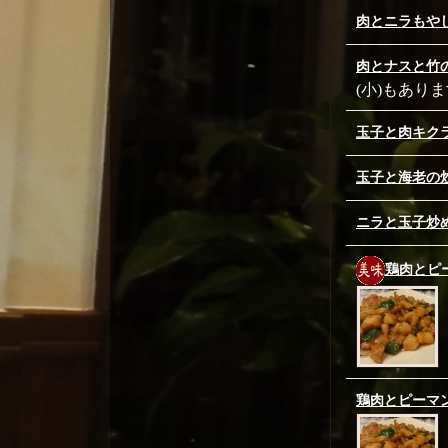
肉とニラもや
肉とナスと竹
(小)もありま
玉子と肉キク
玉子と海老の
ニラと玉子炒
鶏肉とピ
鶏肉とピーマン