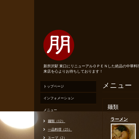
新所沢駅 東口にリニューアルＯＰＥＮした絶品の中華
来店を心よりお待ちしております！
メニュー
トップページ
インフォメーション
麺類
メニュー
ラーメン
麺類（12）
一品料理（25）
スープ（2）