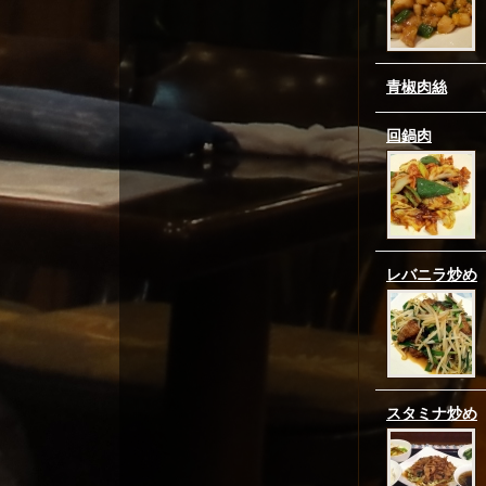
青椒肉絲
回鍋肉
レバニラ炒め
スタミナ炒め