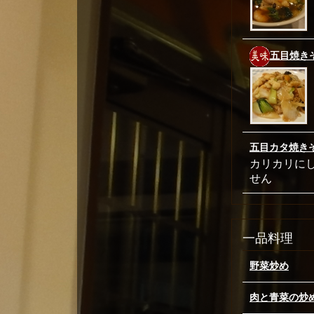
五目焼き
五目カタ焼き
カリカリに
せん
一品料理
野菜炒め
肉と青菜の炒