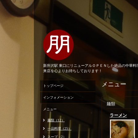
新所沢駅 東口にリニューアルＯＰＥＮした絶品の中華
来店を心よりお待ちしております！
メニュー
トップページ
インフォメーション
麺類
メニュー
ラーメン
麺類（12）
一品料理（25）
スープ（2）