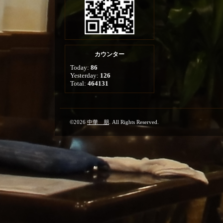
カウンター
Today:
86
Yesterday:
126
Total:
464131
©2026
中華 朋
. All Rights Reserved.