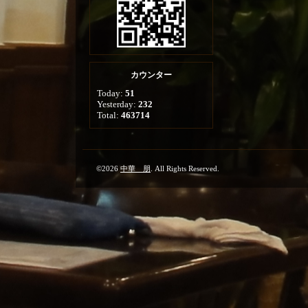
カウンター
Today:
51
Yesterday:
232
Total:
463714
©2026
中華 朋
. All Rights Reserved.