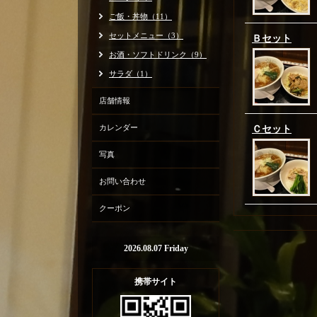
ご飯・丼物（11）
セットメニュー（3）
Ｂセット
お酒・ソフトドリンク（9）
サラダ（1）
店舗情報
カレンダー
Ｃセット
写真
お問い合わせ
クーポン
2026.08.07 Friday
携帯サイト