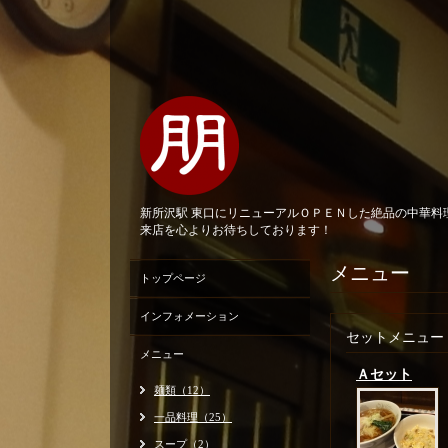
新所沢駅 東口にリニューアルＯＰＥＮした絶品の中華
来店を心よりお待ちしております！
メニュー
トップページ
インフォメーション
セットメニュー
メニュー
Ａセット
麺類（12）
一品料理（25）
スープ（2）