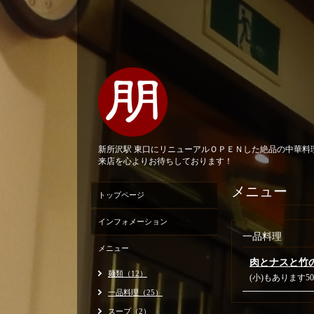
新所沢駅 東口にリニューアルＯＰＥＮした絶品の中華
来店を心よりお待ちしております！
メニュー
トップページ
インフォメーション
一品料理
メニュー
肉とナスと竹
麺類（12）
(小)もあります50
一品料理（25）
スープ（2）