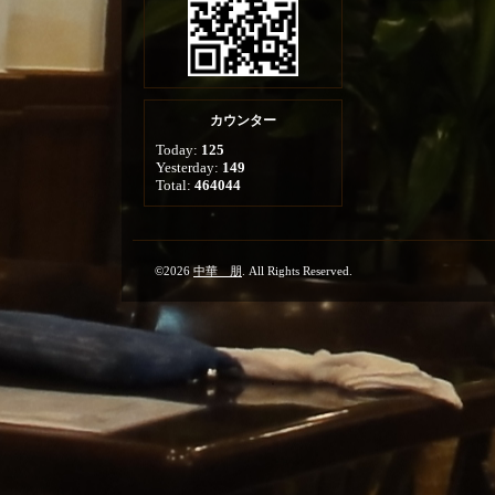
カウンター
Today:
125
Yesterday:
149
Total:
464044
©2026
中華 朋
. All Rights Reserved.