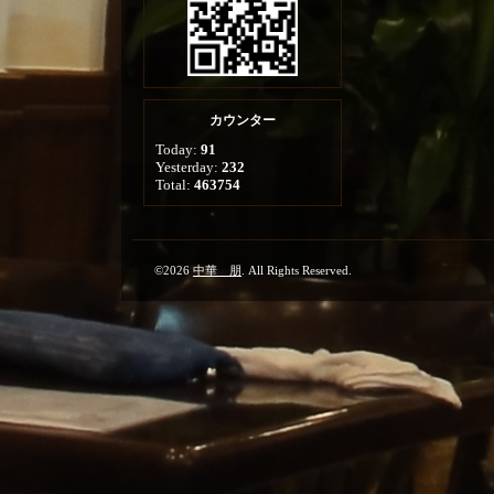
カウンター
Today:
91
Yesterday:
232
Total:
463754
©2026
中華 朋
. All Rights Reserved.