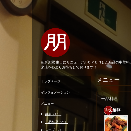
新所沢駅 東口にリニューアルＯＰＥＮした絶品の中華
来店を心よりお待ちしております！
メニュー
トップページ
インフォメーション
一品料理
メニュー
酢豚
麺類（12）
一品料理（25）
スープ（2）