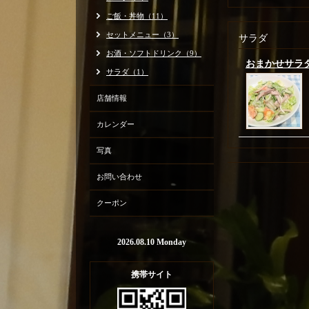
ご飯・丼物（11）
セットメニュー（3）
サラダ
お酒・ソフトドリンク（9）
おまかせサラ
サラダ（1）
店舗情報
カレンダー
写真
お問い合わせ
クーポン
2026.08.10 Monday
携帯サイト