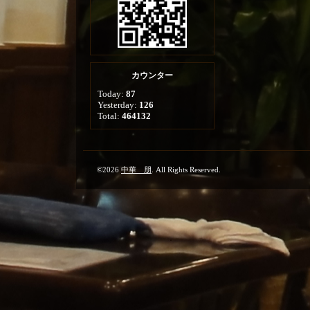
カウンター
Today:
87
Yesterday:
126
Total:
464132
©2026
中華 朋
. All Rights Reserved.