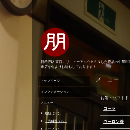
新所沢駅 東口にリニューアルＯＰＥＮした絶品の中華
来店を心よりお待ちしております！
メニュー
トップページ
インフォメーション
お酒・ソフトド
メニュー
コーラ
麺類（12）
一品料理（25）
ウーロン茶
スープ（2）