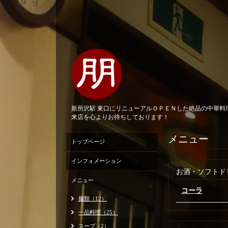
新所沢駅 東口にリニューアルＯＰＥＮした絶品の中華
来店を心よりお待ちしております！
メニュー
トップページ
インフォメーション
お酒・ソフトド
メニュー
コーラ
麺類（12）
一品料理（25）
スープ（2）