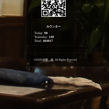
カウンター
Today:
98
Yesterday:
149
Total:
464017
©2026
中華 朋
. All Rights Reserved.