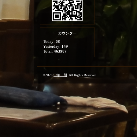
カウンター
Today:
68
Yesterday:
149
Total:
463987
©2026
中華 朋
. All Rights Reserved.