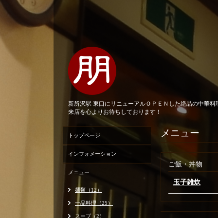
新所沢駅 東口にリニューアルＯＰＥＮした絶品の中華
来店を心よりお待ちしております！
メニュー
トップページ
インフォメーション
ご飯・丼物
メニュー
玉子雑炊
麺類（12）
一品料理（25）
スープ（2）