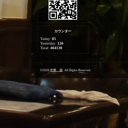
カウンター
Today:
85
Yesterday:
126
Total:
464130
©2026
中華 朋
. All Rights Reserved.