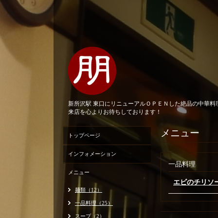
新所沢駅 東口にリニューアルＯＰＥＮした絶品の中華
来店を心よりお待ちしております！
メニュー
トップページ
インフォメーション
一品料理
メニュー
エビのチリソー
麺類（12）
一品料理（25）
スープ（2）