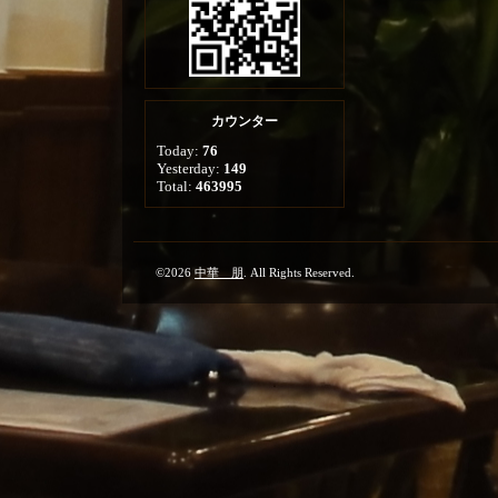
カウンター
Today:
76
Yesterday:
149
Total:
463995
©2026
中華 朋
. All Rights Reserved.