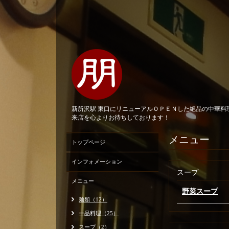
新所沢駅 東口にリニューアルＯＰＥＮした絶品の中華
来店を心よりお待ちしております！
メニュー
トップページ
インフォメーション
スープ
メニュー
野菜スープ
麺類（12）
一品料理（25）
スープ（2）