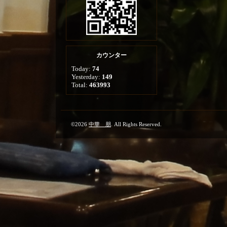
カウンター
Today:
74
Yesterday:
149
Total:
463993
©2026
中華 朋
. All Rights Reserved.